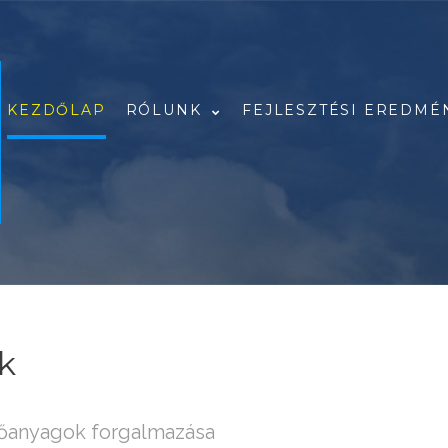
KEZDŐLAP
RÓLUNK
FEJLESZTÉSI EREDMÉ
A csapatunk
Referenciáink
Rólunk írták
Pályázataink
k
anyagok forgalmazása