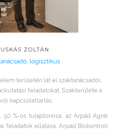
PUSKÁS
ZOLTÁN
anácsadó, logisztikus
elem területén lát el szaktanácsadói,
iackutatási feladatokat. Szakterülete a
vői kapcsolattartás.
. 50 %-os tulajdonosa, az Árpád Agrár
kai feladatok ellátása, Árpád Biokontroll