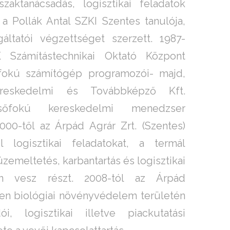
szaktanácsadás, logisztikai feladatok
 a Pollák Antal SZKI Szentes tanulója,
áltatói végzettséget szerzett. 1987-
Számítástechnikai Oktató Központ
sőfokú számítógép programozói- majd,
reskedelmi és Továbbképző Kft.
lsőfokú kereskedelmi menedzser
2000-től az Árpád Agrár Zrt. (Szentes)
l logisztikai feladatokat, a termál
emeltetés, karbantartás és logisztikai
ban vesz részt. 2008-tól az Árpád
ben biológiai növényvédelem területén
i, logisztikai illetve piackutatási