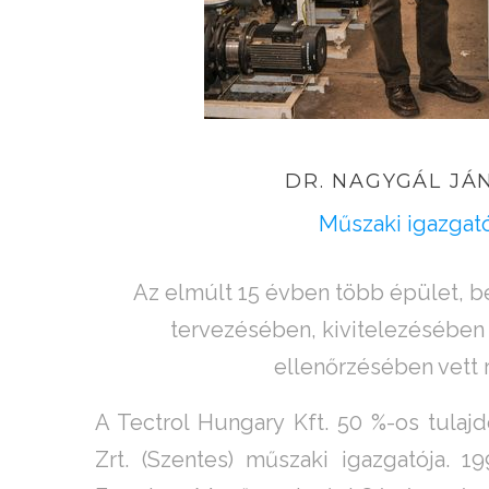
DR.
NAGYGÁL
JÁ
Műszaki igazgat
Az elmúlt 15 évben több épület, 
tervezésében, kivitelezésében 
ellenőrzésében vett r
A Tectrol Hungary Kft. 50 %-os tulaj
Zrt. (Szentes) műszaki igazgatója. 1