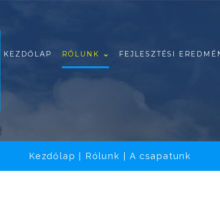
KEZDŐLAP
RÓLUNK
FEJLESZTÉSI EREDMÉ
A csapatunk
Referenciáink
Rólunk írták
Kezdőlap
Rólunk
A csapatunk
|
|
Pályázataink