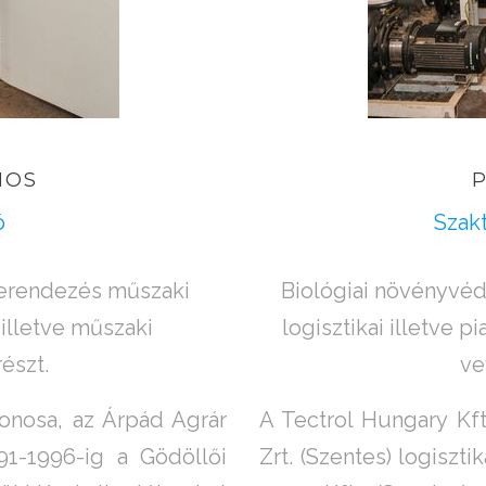
NOS
ó
Szakt
berendezés műszaki
Biológiai növényvéd
illetve műszaki
logisztikai illetve p
észt.
ve
donosa, az Árpád Agrár
A Tectrol Hungary Kft
991-1996-ig a Gödöllői
Zrt. (Szentes) logiszti