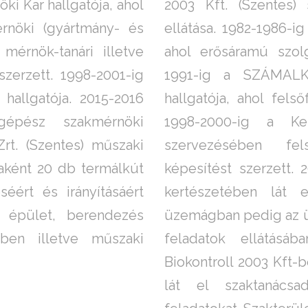
 Kar hallgatója, ahol
2003 Kft. (Szentes) 
rnöki (gyártmány- és
ellátása. 1982-1986-ig
 mérnök-tanári illetve
ahol erősáramú szolg
szerzett. 1998-2001-ig
1991-ig a SZÁMALK 
hallgatója. 2015-2016
hallgatója, ahol fel
gépész szakmérnöki
1998-2000-ig a Ke
rt. (Szentes) műszaki
szervezésében fe
aként 20 db termálkút
képesítést szerzett. 
séért és irányításáért
kertészetében lát e
 épület, berendezés
üzemágban pedig az üz
ében illetve műszaki
feladatok ellátásá
Biokontroll 2003 Kft-
lát el szaktanácsadó