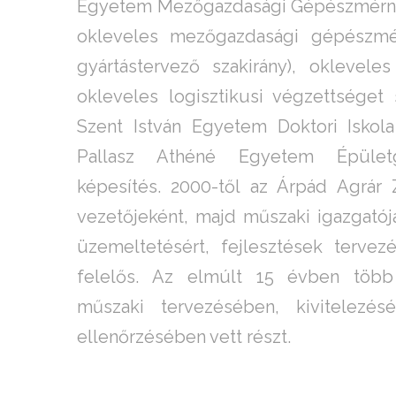
Egyetem Mezőgazdasági Gépészmérnöki
okleveles mezőgazdasági gépészmé
gyártástervező szakirány), okleveles
okleveles logisztikusi végzettséget 
Szent István Egyetem Doktori Iskola 
Pallasz Athéné Egyetem Épület
képesítés. 2000-től az Árpád Agrár Z
vezetőjeként, majd műszaki igazgatój
üzemeltetésért, fejlesztések tervezé
felelős. Az elmúlt 15 évben több
műszaki tervezésében, kivitelezés
ellenőrzésében vett részt.