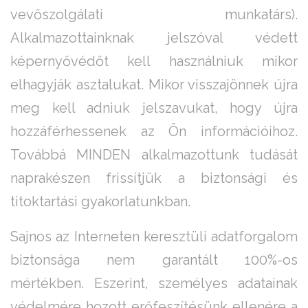
vevőszolgálati munkatárs).
Alkalmazottainknak jelszóval védett
képernyővédőt kell használniuk mikor
elhagyják asztalukat. Mikor visszajönnek újra
meg kell adniuk jelszavukat, hogy újra
hozzáférhessenek az Ön információihoz.
Továbbá MINDEN alkalmazottunk tudását
naprakészen frissítjük a biztonsági és
titoktartási gyakorlatunkban.
Sajnos az Interneten keresztüli adatforgalom
biztonsága nem garantált 100%-os
mértékben. Eszerint, személyes adatainak
védelmére hozott erőfeszítésünk ellenére a