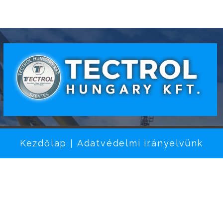
Kezdőlap
Adatvédelmi irányelvünk
|