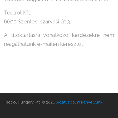
Tectrol Kft.
6600 Szentes, szarvasi út 3.
A titoktartásra vonatkozó kérdésekre nem
reagálhatunk e-mailen keresztül
Tectrol Hungary Kft.
©
2026
Adatvédelmi irányelvünk