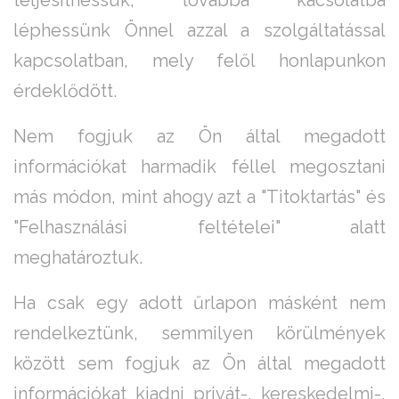
teljesíthessük, továbbá kacsolatba
léphessünk Önnel azzal a szolgáltatással
kapcsolatban, mely felől honlapunkon
érdeklődött.
Nem fogjuk az Ön által megadott
információkat harmadik féllel megosztani
más módon, mint ahogy azt a "Titoktartás" és
"Felhasználási feltételei" alatt
meghatároztuk.
Ha csak egy adott űrlapon másként nem
rendelkeztünk, semmilyen körülmények
között sem fogjuk az Ön által megadott
információkat kiadni privát-, kereskedelmi-,