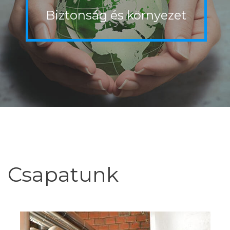
Biztonság
és
környezet
Csapatunk