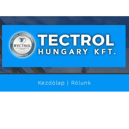
Kezdőlap
Rólunk
|