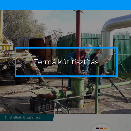
Termálkút
tisztítás