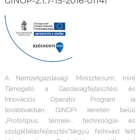
GINOP-2.1.7-15-2016-01141
A Nemzetgazdasági Minisztérium, mint
Támogató a Gazdaságfejlesztési és
Innovációs Operatív Program (a
továbbiakban: GINOP) keretén belül
„Prototípus, termék-, technológia- és
szolgáltatásfejlesztés”tárgyú felhívást tett