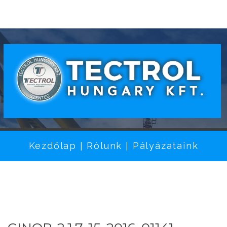
Kezdőlap
Rólunk
Pályázataink
|
|