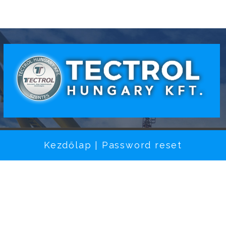
Kezdőlap
Password reset
|