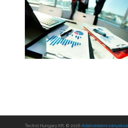
Tectrol Hungary Kft.
©
2026
Adatvédelmi irányelvü