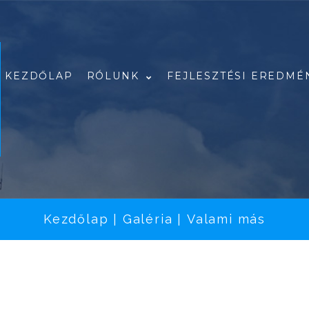
KEZDŐLAP
RÓLUNK
FEJLESZTÉSI EREDMÉ
A csapatunk
Referenciáink
Rólunk írták
Kezdőlap
Galéria
Valami más
|
|
Pályázataink